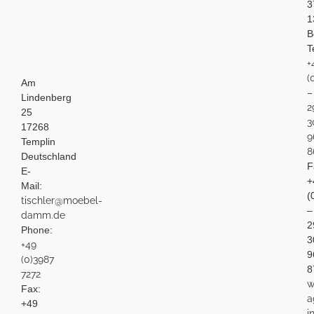
3
1
B
T
+
(
Am
–
Lindenberg
2
25
3
17268
9
Templin
8
Deutschland
F
E-
+
Mail:
(
tischler@moebel-
–
damm.de
2
Phone:
3
+49
9
(0)3987
8
7272
w
Fax:
a
+49
i