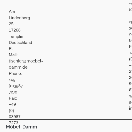
+
(
Am
–
Lindenberg
2
25
3
17268
9
Templin
8
Deutschland
F
E-
+
Mail:
(
tischler@moebel-
–
damm.de
2
Phone:
3
+49
9
(0)3987
8
7272
w
Fax:
a
+49
i
(0)
03987
7273
Möbel-Damm