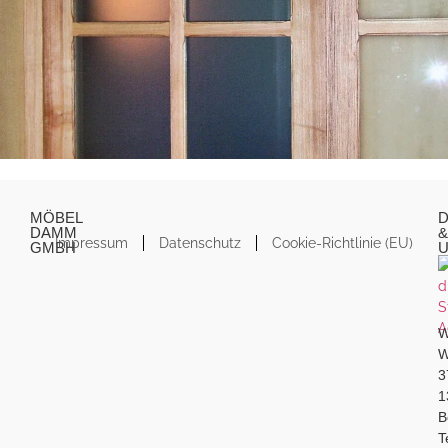
MÖBEL
D
DAMM
&
Impressum
Datenschutz
Cookie-Richtlinie (EU)
GMBH
W
W
3
1
B
T