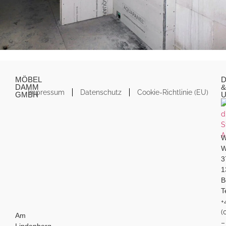
MÖBEL
D
DAMM
&
Impressum
Datenschutz
Cookie-Richtlinie (EU)
GMBH
W
W
3
1
B
T
+
(
Am
–