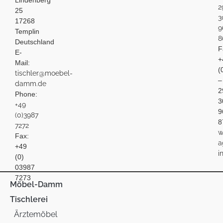
Lindenberg
2
25
3
17268
9
Templin
8
Deutschland
F
E-
+
Mail:
(
tischler@moebel-
–
damm.de
2
Phone:
3
+49
9
(0)3987
8
7272
w
Fax:
a
+49
i
(0)
03987
7273
Möbel-Damm
Tischlerei
Ärztemöbel