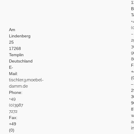
1
B
T
+
(
Am
–
Lindenberg
2
25
3
17268
9
Templin
8
Deutschland
F
E-
+
Mail:
(
tischler@moebel-
–
damm.de
2
Phone:
3
+49
9
(0)3987
8
7272
w
Fax:
a
+49
i
(0)