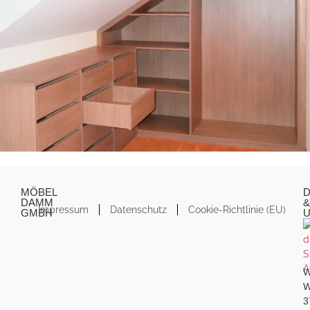
MÖBEL
D
DAMM
&
Impressum
Datenschutz
Cookie-Richtlinie (EU)
GMBH
W
W
3